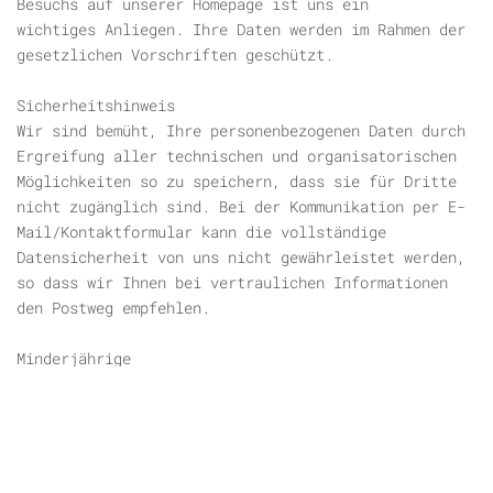
Besuchs auf unserer Homepage ist uns ein
wichtiges Anliegen. Ihre Daten werden im Rahmen der
gesetzlichen Vorschriften geschützt.
Sicherheitshinweis
Wir sind bemüht, Ihre personenbezogenen Daten durch
Ergreifung aller technischen und organisatorischen
Möglichkeiten so zu speichern, dass sie für Dritte
nicht zugänglich sind. Bei der Kommunikation per E-
Mail/Kontaktformular kann die vollständige
Datensicherheit von uns nicht gewährleistet werden,
so dass wir Ihnen bei vertraulichen Informationen
den Postweg empfehlen.
Minderjährige
Kinder und Jugendliche unter 14 Jahren, dürfen ohne
Zustimmung der Eltern oder der
Erziehungsberechtigten keine personenbezogenen Daten
im Internet übermitteln. Ihnen sollte bewusst sein,
dass unsere Webseiten nicht für Jugendliche unter 18