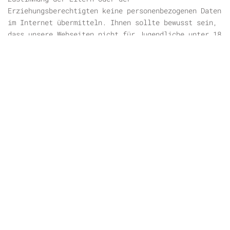
Erziehungsberechtigten keine personenbezogenen Daten
im Internet übermitteln. Ihnen sollte bewusst sein,
dass unsere Webseiten nicht für Jugendliche unter 18
Jahre bestimmt oder an diese gerichtet sind. Wir
erfassen keine personenbezogenen Daten von Personen,
von denen wir tatsächlich wissen, dass sie unter 18
Jahren sind.
Änderung unserer Datenschutzerklärung
Um zu gewährleisten, dass unsere
Datenschutzerklärung stets den aktuellen
gesetzlichen Vorgaben entspricht, behalten wir uns
jederzeit Änderungen vor. Das gilt auch für den
Fall, dass die Datenschutzerklärung aufgrund neuer
oder überarbeiteter Leistungen, zum Beispiel neuer
Serviceleistungen, angepasst werden muss.
Abmahnvereine und Serienabmahner
Das Betrachten dieser Seite zu Zwecken der Abmahnung